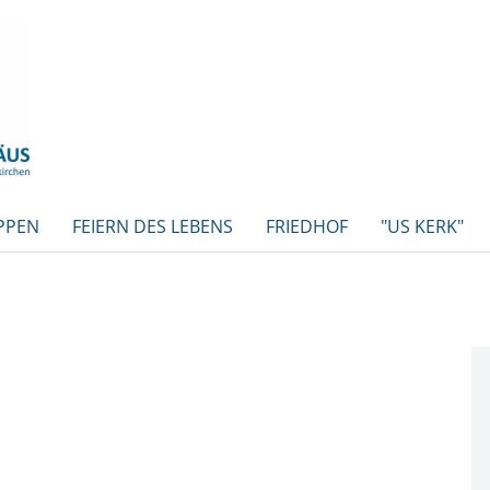
PPEN
FEIERN DES LEBENS
FRIEDHOF
"US KERK"